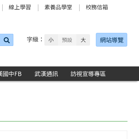
線上學習
素養品學堂
校務信箱
字級：
送出
網站導覽
小
預設
大
搜
尋：
漢國中FB
武漢通訊
訪視宣導專區