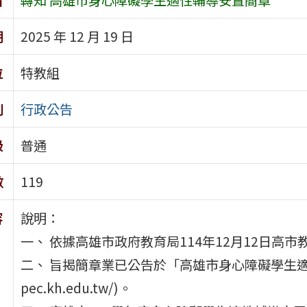
期
2025 年 12 月 19 日
位
特教組
別
行政公告
級
普通
數
119
容
說明：
一、 依據高雄市政府教育局114年12月12日高市教特
二、 旨揭簡章業已公告於「高雄市身心障礙學生適性輔導
pec.kh.edu.tw/)。