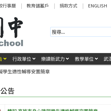
校行事曆
教育儲蓄戶
捐款方式
ENGLISH
告
行政單位
樂讀新武力
教學單位
武
障礙學生適性輔導安置簡章
園公告
旨
轉知 高雄市身心障礙學生適性輔導安置簡章