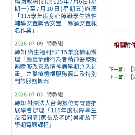
稱國教署)訂於115年7月6日(星
期一)至7月10日(星期五)辦理
「115學年度身心障礙學生適性
輔導安置聯合安置─餘額安置報
名作業」
2026-07-09
特教組
相關附
轉知 衛生福利部115年度補助辦
理「嚴重情緒行為者精神醫療就
醫障礙改善及精神病早期介入計
【2
畫」之醫療機構服務窗口及特別
【2
門診服務概況
2026-07-03
特教組
轉知 社團法人台灣數位有聲書推
展學會辦理「115年度視障學生
及陪同者(家長及老師)暑期及下
學期電腦課程」