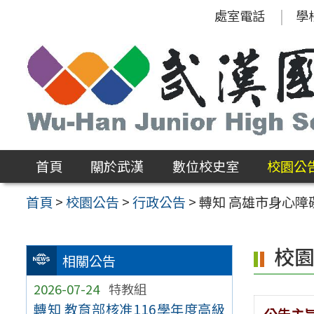
跳
處室電話
學
至
主
要
內
容
區
首頁
關於武漢
數位校史室
校園公
首頁
>
校園公告
>
行政公告
>
轉知 高雄市身心
校
相關公告
2026-07-24
特教組
轉知 教育部核准116學年度高級
公告主