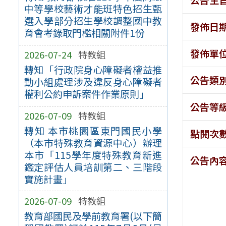
中等學校藝術才能班特色招生甄
選入學部分招生學校調整國中教
發佈日
育會考錄取門檻相關附件1份
發佈單
2026-07-24
特教組
轉知「行政院身心障礙者權益推
公告類
動小組處理涉及違反身心障礙者
權利公約申訴案件作業原則」
公告等
2026-07-09
特教組
轉知 本市桃園區東門國民小學
點閱次
（本市特殊教育資源中心）辦理
本市「115學年度特殊教育新進
公告內
鑑定評估人員培訓第二、三階段
實施計畫」
2026-07-09
特教組
教育部國民及學前教育署(以下簡