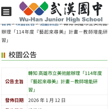
跳
至
選
主
首頁
>
校園公告
>
活動訊息
>
轉知 高雄市立美術館
單
要
辦理「114年度『藝起來尋美』計畫－教師增能研
內
習」
容
校園公告
區
轉知 高雄市立美術館辦理「114年度
公告主旨
『藝起來尋美』計畫－教師增能研
習」
發佈日期
2026 年 1 月 12 日