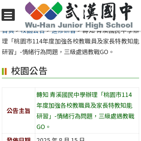
跳
至
選
主
首頁
>
校園公告
>
進修研習
>
轉知 青溪國民中學辦
單
要
理「桃園市114年度加強各校教職員及家長特教知能
內
研習」-情緒行為問題，三級處遇教戰GO。
容
校園公告
區
轉知 青溪國民中學辦理「桃園市114
年度加強各校教職員及家長特教知能
公告主旨
研習」-情緒行為問題，三級處遇教戰
GO。
發佈日期
2025 年 8 月 15 日