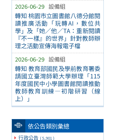
2026-06-29
設備組
轉知 桃園市立圖書館八德分館閱
讀推廣活動「玩轉AI，數位共
學」及「她／他／TA：重新閱讀
『不一樣』的世界」針對教師辦
理之活動宣傳海報電子檔
2026-06-29
設備組
轉知 教育部國民及學前教育署委
請國立臺灣師範大學辦理「115
年度國民中小學圖書館閱讀推動
教師教育訓練—初階研習（線
上）」
依公告類別彙總
行政公告
( 5,901 )