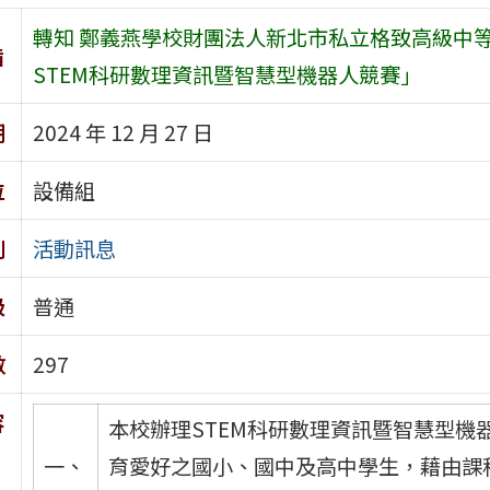
轉知 鄭義燕學校財團法人新北市私立格致高級中等
旨
STEM科研數理資訊暨智慧型機器人競賽」
期
2024 年 12 月 27 日
位
設備組
別
活動訊息
級
普通
數
297
容
本校辦理STEM科研數理資訊暨智慧型
一、
育愛好之國小、國中及高中學生，藉由課