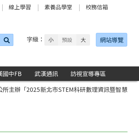
線上學習
素養品學堂
校務信箱
字級：
送出
網站導覽
小
預設
大
搜
尋：
漢國中FB
武漢通訊
訪視宣導專區
主辦「2025新北市STEM科研數理資訊暨智慧