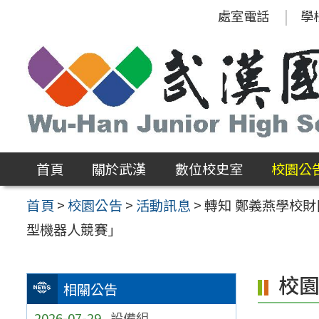
跳
處室電話
學
至
主
要
內
容
區
首頁
關於武漢
數位校史室
校園公
首頁
>
校園公告
>
活動訊息
>
轉知 鄭義燕學校
型機器人競賽」
校
相關公告
2026-07-29
設備組