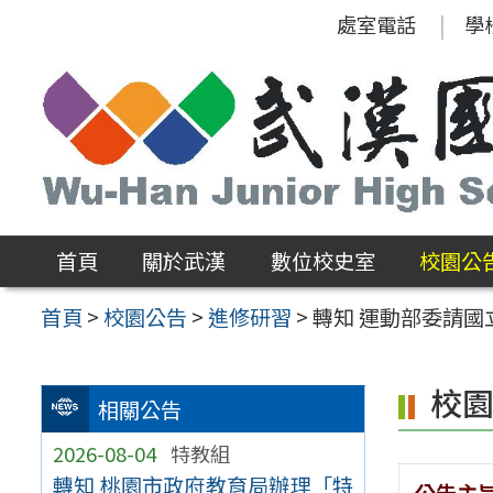
跳
處室電話
學
至
主
要
內
容
區
首頁
關於武漢
數位校史室
校園公
首頁
>
校園公告
>
進修研習
>
轉知 運動部委請
校
相關公告
2026-08-04
特教組
轉知 桃園市政府教育局辦理「特
公告主