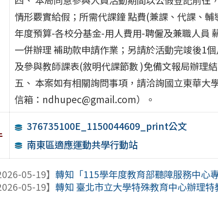
情形覈實給假；所需代課鐘 點費(兼課、代課、輔導
年度預算-各校分基金-用人費用-聘僱及兼職人員
一併辦理 補助款申請作業；另請於活動完竣後1個
及參與教師課表(敘明代課節數 )免備文報局辦理
五、 本案如有相關詢問事項，請洽詢國立東華大學專案
信箱：ndhupec@gmail.com）。
376735100E_1150044609_print公文
件
南東區適應運動共學行動站
026-05-19】
轉知「115學年度教育部聽障服務中心
026-05-19】
轉知 臺北市立大學特殊教育中心辦理特