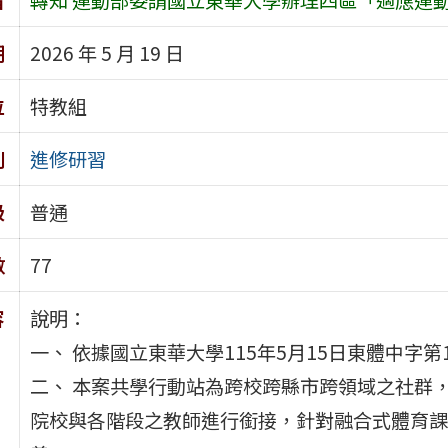
期
2026 年 5 月 19 日
位
特教組
別
進修研習
級
普通
數
77
容
說明：
一、 依據國立東華大學115年5月15日東體中字第11
二、 本案共學行動站為跨校跨縣市跨領域之社群
院校與各階段之教師進行銜接，針對融合式體育課