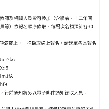
之教師及相關人員皆可參加（含學前、十二年國
員等）依報名順序錄取，每場次名額預計各30
止或額滿截止，一律採取線上報名，請逕至各區報名
UurGk6
uXd8
4m1fA
hf9
章，行前通知將另以電子郵件通知錄取人員。
，並得支給代課 鐘點費，請貴校確實依實際工作