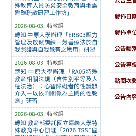
殊教育人員防災安全教育與地震
避難疏散研習工作坊」
發佈日
2026-08-03
特教組
發佈單
轉知 中原大學辦理「ERB03壓力
管理及放鬆訓練－芳香療法於自
公告類
我照護與自我覺察之應用」研習
2026-08-03
特教組
公告等
轉知 中原大學辦理「RA05特殊
教育相關法規（含性別平等及人
點閱次
權法治）：心智障礙者的性議題
介入－以依附關係為主體的性教
公告內
育」研習
2026-08-03
特教組
轉知 教育部委託國立嘉義大學特
殊教育中心辦理「2026 TSSE國