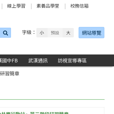
線上學習
素養品學堂
校務信箱
字級：
送出
網站導覽
小
預設
大
搜
尋：
漢國中FB
武漢通訊
訪視宣導專區
段研習簡章
動共學行動站」第二階段研習簡章