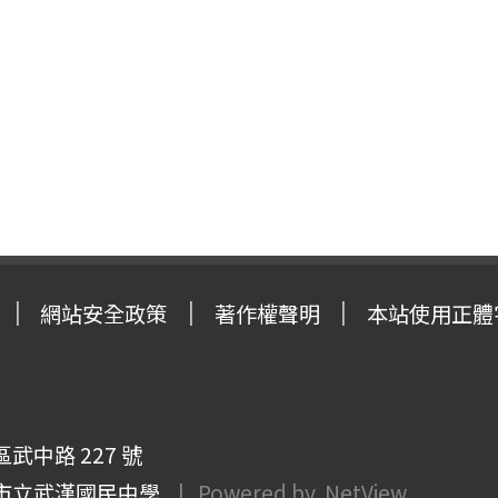
網站安全政策
著作權聲明
本站使用正體
武中路 227 號
市立武漢國民中學
| Powered by
NetView