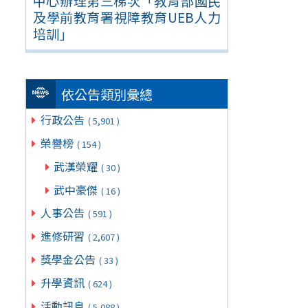
中心辦理第三梯次「教育部國民
及學前教育署視障教育UEB人力
培訓」
依公告類別彙總
行政公告
( 5,901 )
榮譽榜
( 154 )
武漢榮耀
( 30 )
武中豪傑
( 16 )
人事公告
( 591 )
進修研習
( 2,607 )
獎學金公告
( 33 )
升學資訊
( 624 )
活動訊息
( 5,088 )