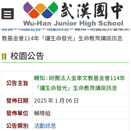
跳
至
選
主
首頁
>
校園公告
>
活動訊息
>
轉知 : 財團法人金車文
單
要
教基金會114年「讓生命發光」生命教育講座訊息
內
校園公告
容
區
轉知 : 財團法人金車文教基金會114年
公告主旨
「讓生命發光」生命教育講座訊息
發佈日期
2025 年 1 月 06 日
發佈單位
輔導組
公告類別
活動訊息