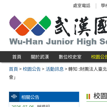
跳
處室電話
學
至
主
要
內
容
區
首頁
關於武漢
數位校史室
校園公
首頁
>
校園公告
>
活動訊息
>
轉知 :財團法人臺
會」
校
相關公告
2026-07-06
輔導組