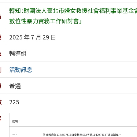
轉知 :財團法人臺北市婦女救援社會福利事業基金
旨
數位性暴力實務工作研討會」
期
2025 年 7 月 29 日
位
輔導組
別
活動訊息
級
普通
數
225
容
說明：
一、
依據教育部114年7月18日臺教學(三)字第1140074637號函辦理。