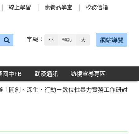
線上學習
素養品學堂
校務信箱
字級：
送出
網站導覽
小
預設
大
搜
尋：
漢國中FB
武漢通訊
訪視宣導專區
舉辦「開創、深化、行動－數位性暴力實務工作研討