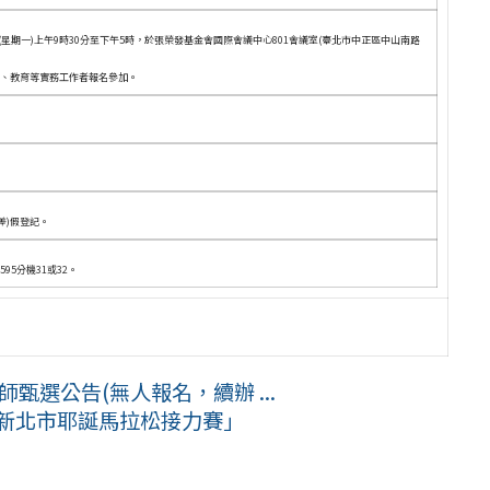
星期一)上午9時30分至下午5時，於張榮發基金會國際會議中心801會議室(臺北市中正區中山南路
法、教育等實務工作者報名參加。
差)假登記。
95分機31或32。
甄選公告(無人報名，續辦 ...
5新北市耶誕馬拉松接力賽」