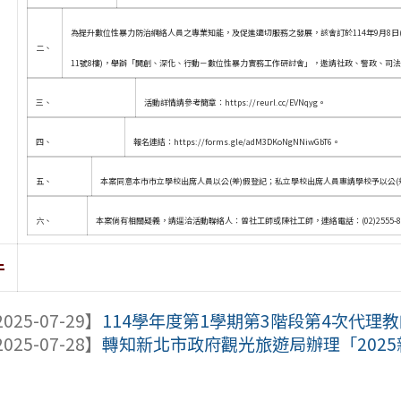
為提升數位性暴力防治網絡人員之專業知能，及促進適切服務之發展，該會訂於114年9月8日(
二、
11號8樓)，舉辦「開創、深化、行動－數位性暴力實務工作研討會」，邀請社政、警政、司
三、
活動詳情請參考簡章：https://reurl.cc/EVNqyg。
四、
報名連結：https://forms.gle/adM3DKoNgNNiwGbT6。
五、
本案同意本市市立學校出席人員以公(差)假登記；私立學校出席人員惠請學校予以公(
六、
本案倘有相關疑義，請逕洽活動聯絡人：曾社工師或陳社工師，連絡電話：(02)2555-85
件
025-07-29】
114學年度第1學期第3階段第4次代理教師
025-07-28】
轉知新北市政府觀光旅遊局辦理「202