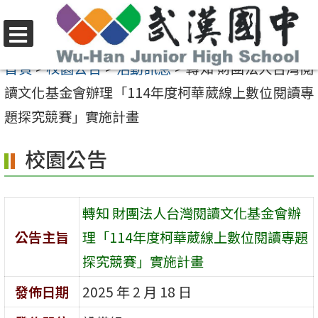
跳
至
選
主
首頁
>
校園公告
>
活動訊息
>
轉知 財團法人台灣閱
單
要
讀文化基金會辦理「114年度柯華葳線上數位閱讀專
內
題探究競賽」實施計畫
容
校園公告
區
轉知 財團法人台灣閱讀文化基金會辦
公告主旨
理「114年度柯華葳線上數位閱讀專題
探究競賽」實施計畫
發佈日期
2025 年 2 月 18 日