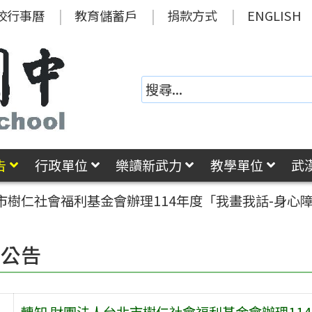
校行事曆
教育儲蓄戶
捐款方式
ENGLISH
告
行政單位
樂讀新武力
教學單位
武
市樹仁社會福利基金會辦理114年度「我畫我話-身心
園公告
轉知 財團法人台北市樹仁社會福利基金會辦理11