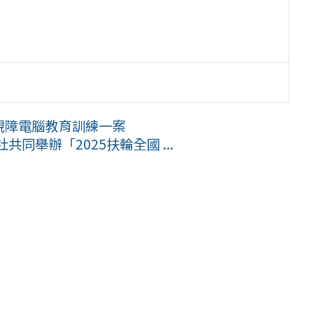
度視障電腦教育訓練一案
同舉辦「2025扶輪全國 ...