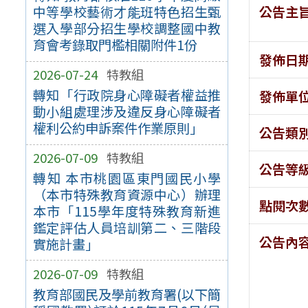
公告主
中等學校藝術才能班特色招生甄
選入學部分招生學校調整國中教
育會考錄取門檻相關附件1份
發佈日
2026-07-24
特教組
轉知「行政院身心障礙者權益推
發佈單
動小組處理涉及違反身心障礙者
權利公約申訴案件作業原則」
公告類
2026-07-09
特教組
公告等
轉知 本市桃園區東門國民小學
（本市特殊教育資源中心）辦理
點閱次
本市「115學年度特殊教育新進
鑑定評估人員培訓第二、三階段
公告內
實施計畫」
2026-07-09
特教組
教育部國民及學前教育署(以下簡