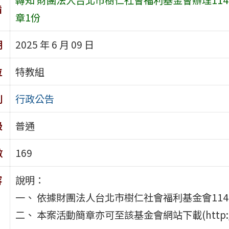
旨
章1份
期
2025 年 6 月 09 日
位
特教組
別
行政公告
級
普通
數
169
容
說明：
一、 依據財團法人台北市樹仁社會福利基金會114年
二、 本案活動簡章亦可至該基金會網站下載(http://www