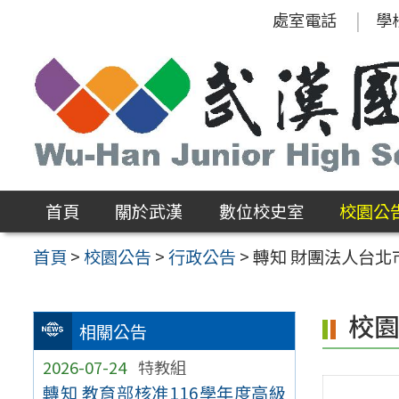
跳
處室電話
學
至
主
要
內
容
區
首頁
關於武漢
數位校史室
校園公
首頁
>
校園公告
>
行政公告
>
轉知 財團法人台北
校
相關公告
2026-07-24
特教組
轉知 教育部核准116學年度高級