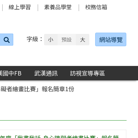
線上學習
素養品學堂
校務信箱
字級：
送出
網站導覽
小
預設
大
搜
尋：
漢國中FB
武漢通訊
訪視宣導專區
障礙者繪畫比賽」報名簡章1份
4年度「我畫我話-身心障礙者繪畫比賽」報名簡