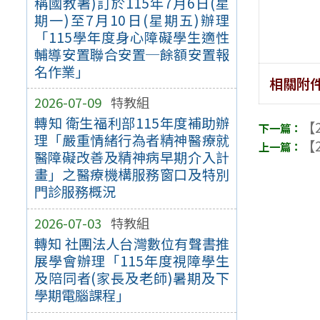
稱國教署)訂於115年7月6日(星
期一)至7月10日(星期五)辦理
「115學年度身心障礙學生適性
輔導安置聯合安置─餘額安置報
名作業」
相關附
2026-07-09
特教組
轉知 衛生福利部115年度補助辦
【2
理「嚴重情緒行為者精神醫療就
【2
醫障礙改善及精神病早期介入計
畫」之醫療機構服務窗口及特別
門診服務概況
2026-07-03
特教組
轉知 社團法人台灣數位有聲書推
展學會辦理「115年度視障學生
及陪同者(家長及老師)暑期及下
學期電腦課程」