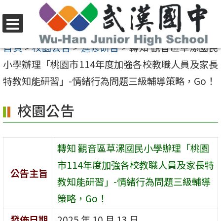
跳
至
選
主
首頁
>
校園公告
>
進修研習
>
轉知 觀音區草漯國民
單
要
小學辦理「桃園市114年度加強各校教職人員及家長
內
特教知能研習」-情緒行為問題三級輔導策略，Go！
容
校園公告
區
轉知 觀音區草漯國民小學辦理「桃園
市114年度加強各校教職人員及家長特
公告主旨
教知能研習」-情緒行為問題三級輔導
策略，Go！
發佈日期
2025 年 10 月 13 日