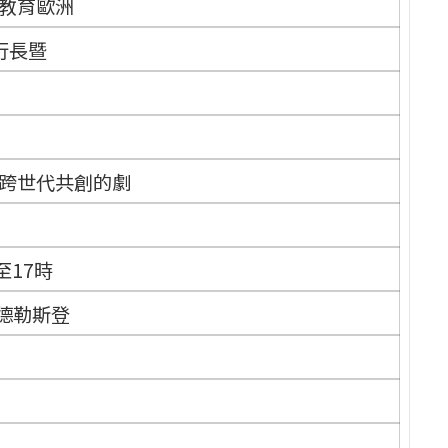
系統教育歐洲
行長暨
跨世代共創的劇
至17時
德國德勒斯登