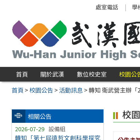
跳
處室電話
學
至
主
要
內
容
區
首頁
關於武漢
數位校史室
校園公
首頁
>
校園公告
>
活動訊息
>
轉知 衛武營主辦「
校
相關公告
2026-07-29
設備組
轉知「第七屆遠哲文創科學探究
公告主