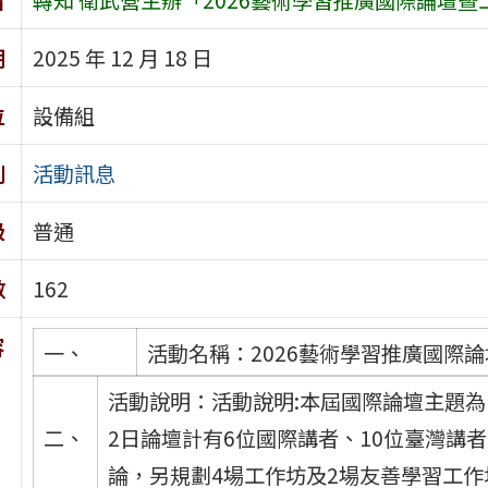
期
2025 年 12 月 18 日
位
設備組
別
活動訊息
級
普通
數
162
容
一、
活動名稱：2026藝術學習推廣國際
活動說明：活動說明:本屆國際論壇主題
二、
2日論壇計有6位國際講者、10位臺灣講
論，另規劃4場工作坊及2場友善學習工