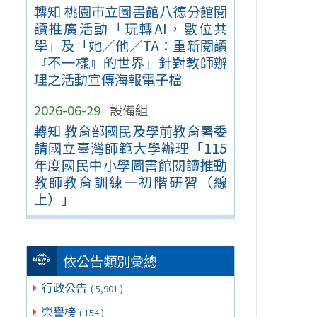
轉知 桃園市立圖書館八德分館閱
讀推廣活動「玩轉AI，數位共
學」及「她／他／TA：重新閱讀
『不一樣』的世界」針對教師辦
理之活動宣傳海報電子檔
2026-06-29
設備組
轉知 教育部國民及學前教育署委
請國立臺灣師範大學辦理「115
年度國民中小學圖書館閱讀推動
教師教育訓練—初階研習（線
上）」
依公告類別彙總
行政公告
( 5,901 )
榮譽榜
( 154 )