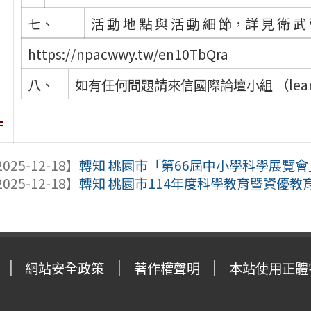
七、
活 動 地 點 與 活 動 細 節，詳 見 衛 武
https://npacwwy.tw/en10TbQra
八、
如有任何問題請來信國際論壇小組 （learning
件
025-12-18】
轉知 桃園市「第66屆中小學科學展覽
025-12-18】
轉知 桃園市114年度科學教育暨資優教
網站安全政策
著作權聲明
本站使用正體