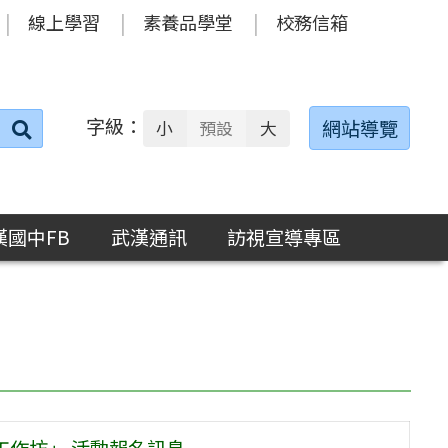
線上學習
素養品學堂
校務信箱
字級：
送出
網站導覽
小
預設
大
搜
尋：
漢國中FB
武漢通訊
訪視宣導專區
工作坊」 活動報名訊息