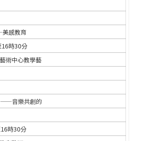
—美感教育
16時30分
肯表演藝術中心教學藝
鑰匙——音樂共創的
16時30分