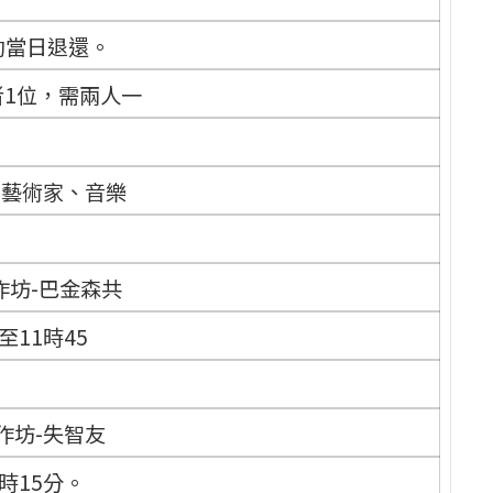
動當日退還。
者1位，需兩人一
蹈藝術家、音樂
作坊-巴金森共
至11時45
作坊-失智友
5時15分。