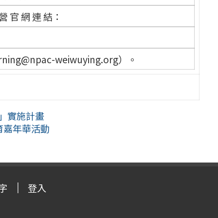
 營 官 網 連 結：
@npac-weiwuying.org）。
會」實施計畫
育嘉年華活動
字
登入