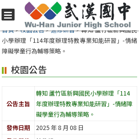
跳
至
選
主
首頁
>
校園公告
>
進修研習
>
轉知 蘆竹區新興國民
單
要
小學辦理「114年度辦理特教專業知能研習」-情緒
內
障礙學童行為輔導策略。
容
校園公告
區
轉知 蘆竹區新興國民小學辦理「114
公告主旨
年度辦理特教專業知能研習」-情緒障
礙學童行為輔導策略。
發佈日期
2025 年 8 月 08 日