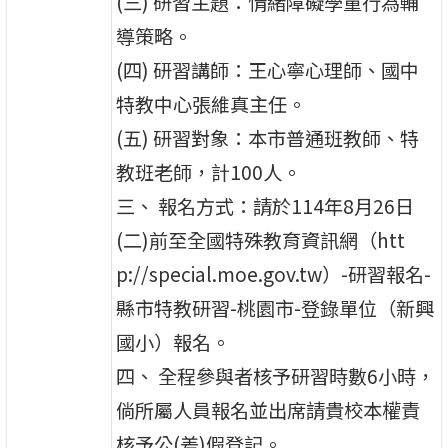
(三) 研習主題：情緒障礙學童行為輔
導策略。
(四) 研習講師：王心寧心理師、國中
特教中心張維真主任。
(五) 研習對象：本市普通班教師、特
教班老師，計100人。
三、 報名方式：請於114年8月26日
(二)前至全國特殊教育資訊網（htt
p://special.moe.gov.tw）-研習報名-
縣市特教研習-桃園市-登錄單位（新興
國小）報名。
四、 全程參與者核予研習時數6小時，
倘所屬人員報名並出席請貴校本權責
核予公(差)假登記。