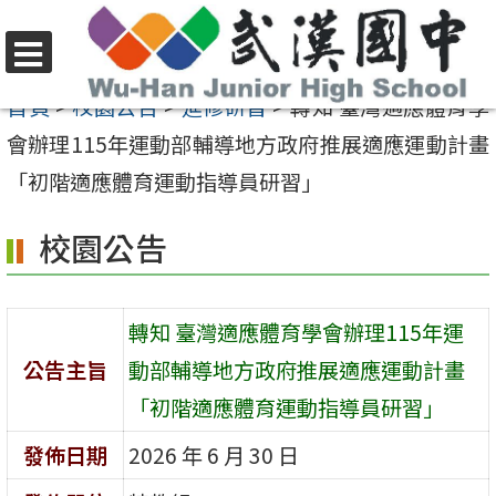
跳
至
選
主
首頁
>
校園公告
>
進修研習
>
轉知 臺灣適應體育學
單
要
會辦理115年運動部輔導地方政府推展適應運動計畫
內
「初階適應體育運動指導員研習」
容
校園公告
區
轉知 臺灣適應體育學會辦理115年運
公告主旨
動部輔導地方政府推展適應運動計畫
「初階適應體育運動指導員研習」
發佈日期
2026 年 6 月 30 日