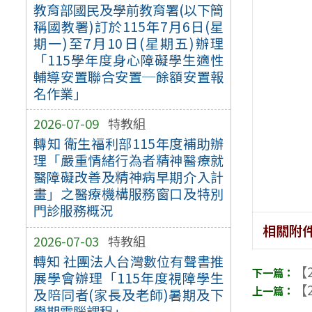
教育部國民及學前教育署(以下簡
稱國教署)訂於115年7月6日(星
期一)至7月10日(星期五)辦理
「115學年度身心障礙學生適性
輔導安置聯合安置─餘額安置報
名作業」
2026-07-09
特教組
轉知 衛生福利部115年度補助辦
理「嚴重情緒行為者精神醫療就
醫障礙改善及精神病早期介入計
畫」之醫療機構服務窗口及特別
門診服務概況
相關附
2026-07-03
特教組
轉知 社團法人台灣數位有聲書推
【2
展學會辦理「115年度視障學生
【2
及陪同者(家長及老師)暑期及下
學期電腦課程」