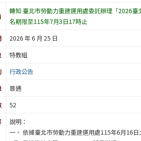
轉知 臺北市勞動力重建運用處委託辦理「2026
旨
名期限至115年7月3日17時止
期
2026 年 6 月 25 日
位
特教組
別
行政公告
級
普通
數
52
容
說明：
一、 依據臺北市勞動力重建運用處115年6月16日北