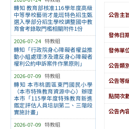
轉知 教育部核准116學年度高級
公告主
中等學校藝術才能班特色招生甄
選入學部分招生學校調整國中教
育會考錄取門檻相關附件1份
發佈日
2026-07-24
特教組
轉知「行政院身心障礙者權益推
發佈單
動小組處理涉及違反身心障礙者
權利公約申訴案件作業原則」
公告類
2026-07-09
特教組
公告等
轉知 本市桃園區東門國民小學
（本市特殊教育資源中心）辦理
點閱次
本市「115學年度特殊教育新進
鑑定評估人員培訓第二、三階段
公告內
實施計畫」
2026-07-09
特教組