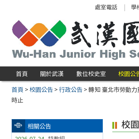
跳
處室電話
學
至
主
要
內
容
區
首頁
關於武漢
數位校史室
校園公
首頁
>
校園公告
>
行政公告
>
轉知 臺北市勞動力
時止
校
相關公告
2026-07-24
特教組