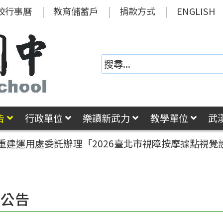
校行事曆
教育儲蓄戶
捐款方式
ENGLISH
告
行政單位
樂讀新武力
教學單位
武
重建運用處委託辦理「2026臺北市視障按摩據點視覺設
園公告