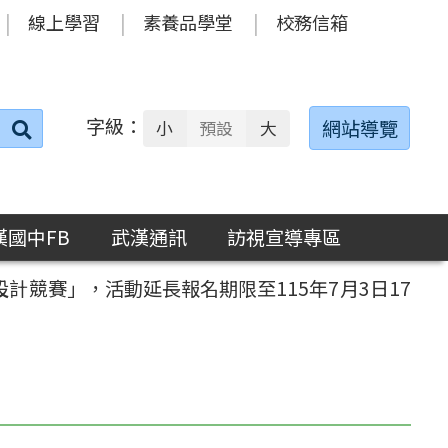
線上學習
素養品學堂
校務信箱
字級：
送出
網站導覽
小
預設
大
搜
尋：
漢國中FB
武漢通訊
訪視宣導專區
計競賽」，活動延長報名期限至115年7月3日17