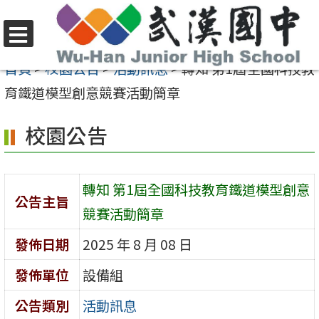
跳
至
選
主
首頁
>
校園公告
>
活動訊息
>
轉知 第1屆全國科技教
單
要
育鐵道模型創意競賽活動簡章
內
校園公告
容
區
轉知 第1屆全國科技教育鐵道模型創意
公告主旨
競賽活動簡章
發佈日期
2025 年 8 月 08 日
發佈單位
設備組
公告類別
活動訊息