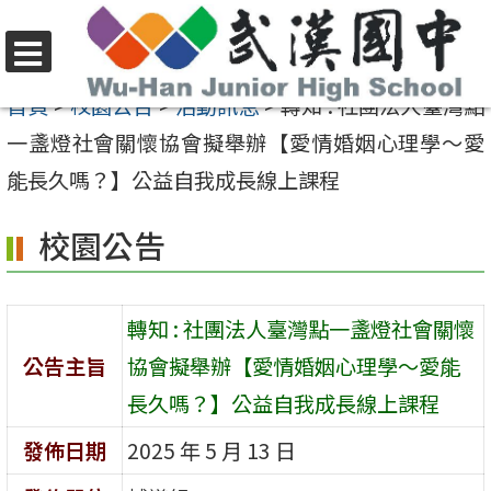
跳
至
選
主
首頁
>
校園公告
>
活動訊息
>
轉知 : 社團法人臺灣點
單
要
一盞燈社會關懷協會擬舉辦【愛情婚姻心理學〜愛
內
能長久嗎？】公益自我成長線上課程
容
校園公告
區
轉知 : 社團法人臺灣點一盞燈社會關懷
公告主旨
協會擬舉辦【愛情婚姻心理學〜愛能
長久嗎？】公益自我成長線上課程
發佈日期
2025 年 5 月 13 日