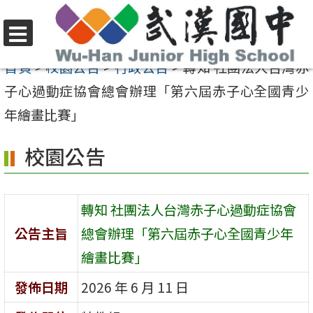
跳
至
選
主
首頁
>
校園公告
>
行政公告
>
轉知 社團法人台灣赤
單
要
子心過動症協會總會辦理「第六屆赤子心全國青少
內
年繪畫比賽」
容
校園公告
區
轉知 社團法人台灣赤子心過動症協會
公告主旨
總會辦理「第六屆赤子心全國青少年
繪畫比賽」
發佈日期
2026 年 6 月 11 日