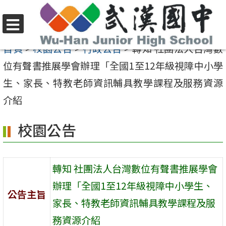
跳
至
選
主
首頁
>
校園公告
>
行政公告
>
轉知 社團法人台灣數
單
要
位有聲書推展學會辦理「全國1至12年級視障中小學
內
生、家長、特教老師資訊輔具教學課程及服務資源
容
介紹
區
校園公告
轉知 社團法人台灣數位有聲書推展學會
辦理「全國1至12年級視障中小學生、
公告主旨
家長、特教老師資訊輔具教學課程及服
務資源介紹