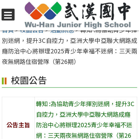
跳
至
選
主
首頁
>
校園公告
>
活動訊息
>
轉知 :為協助青少年揮
單
要
別迷網，提升3C自控力，亞洲大學中亞聯大網路成
內
癮防治中心將辦理2025青少年幸福不迷網：三天兩
容
夜無網路住宿營隊（第26期）
區
校園公告
轉知 :為協助青少年揮別迷網，提升3C
自控力，亞洲大學中亞聯大網路成癮
公告主旨
防治中心將辦理2025青少年幸福不迷
網：三天兩夜無網路住宿營隊（第26