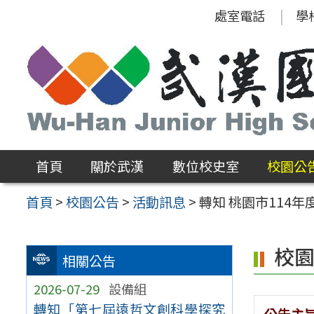
跳
處室電話
學
至
主
要
內
容
區
首頁
關於武漢
數位校史室
校園公
首頁
>
校園公告
>
活動訊息
>
轉知 桃園市114
校
相關公告
2026-07-29
設備組
轉知「第七屆遠哲文創科學探究
公告主