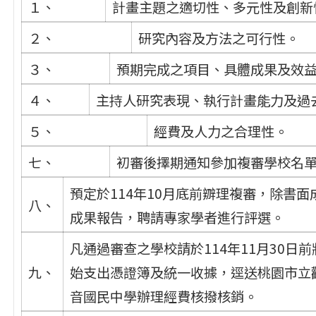
１、
計畫主題之適切性、多元性及創新
２、
研究內容及方法之可行性。
３、
預期完成之項目、具體成果及效
４、
主持人研究表現、執行計畫能力及過
５、
經費及人力之合理性。
七、
初審後擇期通知參加複審學校名
預定於114年10月底前辧理複審，除書
八、
成果報告，聘請專家學者進行評選。
凡通過審查之學校請於114年11月30日
九、
始支出憑證簿及統一收據，逕送桃園市立
音國民中學辦理經費核撥核銷。