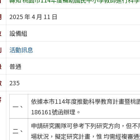
期
2025 年 4 月 11 日
位
設備組
別
活動訊息
級
普通
數
235
容
依據本市114年度推動科學教育計畫暨桃園市
一、
186161號函辦理。
申請研究團隊可參考下列研究方向，但不
二、
場狀況，擬定研究計畫，惟 均需經複審