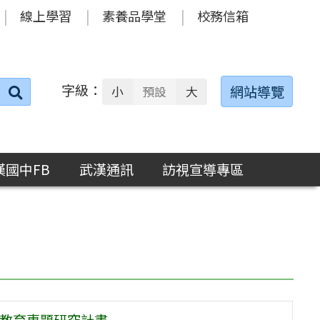
線上學習
素養品學堂
校務信箱
字級：
送出
網站導覽
小
預設
大
搜
尋：
漢國中FB
武漢通訊
訪視宣導專區
學教育專題研究計畫