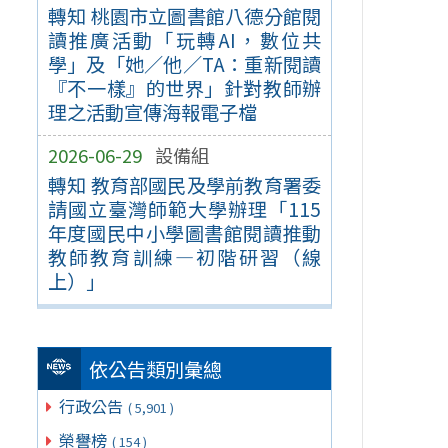
轉知 桃園市立圖書館八德分館閱
讀推廣活動「玩轉AI，數位共
學」及「她／他／TA：重新閱讀
『不一樣』的世界」針對教師辦
理之活動宣傳海報電子檔
2026-06-29
設備組
轉知 教育部國民及學前教育署委
請國立臺灣師範大學辦理「115
年度國民中小學圖書館閱讀推動
教師教育訓練—初階研習（線
上）」
依公告類別彙總
行政公告
( 5,901 )
榮譽榜
( 154 )