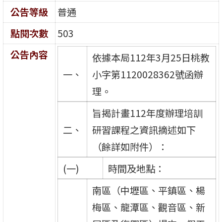
公告等級
普通
點閱次數
503
公告內容
依據本局112年3月25日桃教
一、
小字第1120028362號函辦
理。
旨揭計畫112年度辦理培訓
二、
研習課程之資訊摘述如下
（餘詳如附件）：
(一)
時間及地點：
南區（中壢區、平鎮區、楊
梅區、龍潭區、觀音區、新