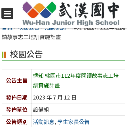
跳
至
選
主
首頁
>
校園公告
>
活動訊息
>
轉知 桃園市112年度閱
單
要
讀故事志工培訓實施計畫
內
校園公告
容
區
轉知 桃園市112年度閱讀故事志工培
公告主旨
訓實施計畫
發佈日期
2023 年 7 月 12 日
發佈單位
設備組
公告類別
活動訊息
,
學生家長公告