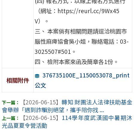
(四) 報名方式：以線上報名方式進行
（網址：https://reurl.cc/9Wx45
V）。
三、 本案倘有相關問題請逕洽桃園市
腦性麻痺協會吳小姐，聯絡電話：03-
3025507#501。
四、 檢附本案來函及簡章各1份。
376735100E_1150053078_print
相關附件
公文
【2026-06-15】
轉知 財團法人法律扶助基金
會舉辦「遇到詐騙別絕望，攜手陪你找 ...
【2026-06-15】
114學年度武漢國中暑期沐
光品夏夏令營活動