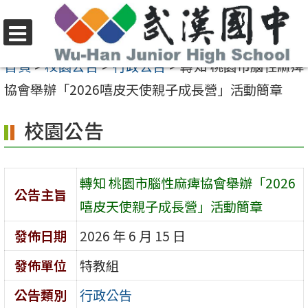
跳
至
選
主
首頁
>
校園公告
>
行政公告
>
轉知 桃園市腦性麻痺
單
要
協會舉辦「2026嘻皮天使親子成長營」活動簡章
內
校園公告
容
區
轉知 桃園市腦性麻痺協會舉辦「2026
公告主旨
嘻皮天使親子成長營」活動簡章
發佈日期
2026 年 6 月 15 日
發佈單位
特教組
公告類別
行政公告