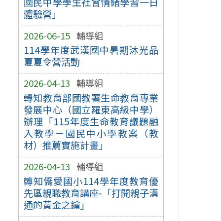
國民中學學生社會情緒學習一日
體驗營」
2026-06-15
輔導組
114學年度武漢國中暑期沐光品
夏夏令營活動
2026-04-13
輔導組
轉知教育部國教署生命教育專業
發展中心（國立羅東高級中學）
辦理「115年度生命教育議題融
入教學－國民中小學教案（教
材）推薦實施計畫」
2026-04-13
輔導組
轉知僑愛國小114學年度教育優
先區親職教育講座-「打開親子溝
通的黃金之鑰」