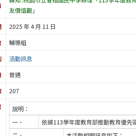
旨
友價值觀」
期
2025 年 4 月 11 日
位
輔導組
別
活動訊息
級
普通
數
207
容
說明：
一、
依據113學年度教育部推動教育優先
二、
本活動相關訊息如下：