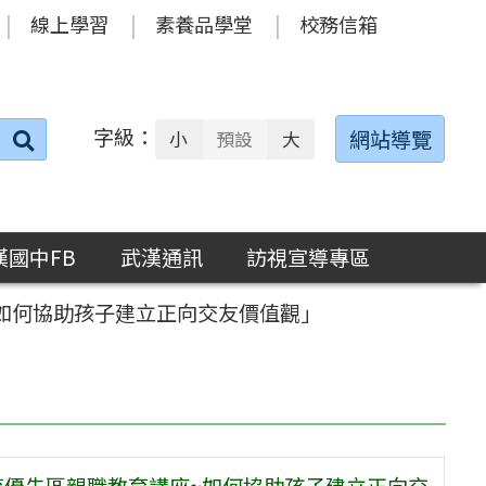
線上學習
素養品學堂
校務信箱
字級：
送出
網站導覽
小
預設
大
搜
尋：
漢國中FB
武漢通訊
訪視宣導專區
~如何協助孩子建立正向交友價值觀」
教育優先區親職教育講座~如何協助孩子建立正向交