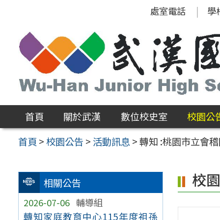
跳
處室電話
學
至
主
要
內
容
區
首頁
關於武漢
數位校史室
校園公
首頁
>
校園公告
>
活動訊息
>
轉知 :桃園市立會
校
相關公告
2026-07-06
輔導組
轉知家庭教育中心115年度祖孫