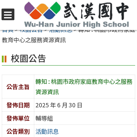
跳
至
選
主
首頁
>
校園公告
>
活動訊息
>
轉知 : 桃園市政府家庭
單
要
教育中心之服務資源資訊
內
校園公告
容
區
轉知 : 桃園市政府家庭教育中心之服務
公告主旨
資源資訊
發佈日期
2025 年 6 月 30 日
發佈單位
輔導組
公告類別
活動訊息