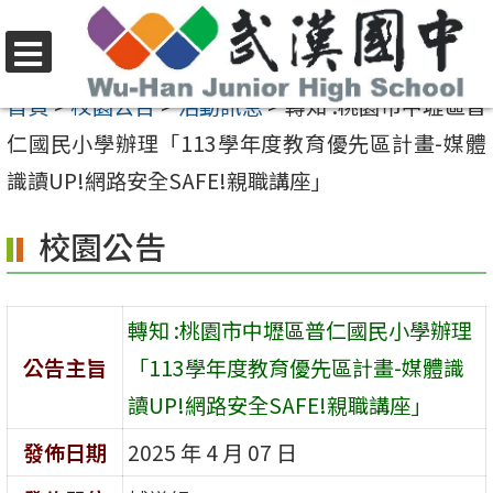
跳
至
選
主
首頁
>
校園公告
>
活動訊息
>
轉知 :桃園市中壢區普
單
要
仁國民小學辦理「113學年度教育優先區計畫-媒體
內
識讀UP!網路安全SAFE!親職講座」
容
校園公告
區
轉知 :桃園市中壢區普仁國民小學辦理
公告主旨
「113學年度教育優先區計畫-媒體識
讀UP!網路安全SAFE!親職講座」
發佈日期
2025 年 4 月 07 日