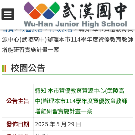
跳
至
選
主
首頁
>
校園公告
>
行政公告
>
轉知 本市資優教育資
單
要
源中心(武陵高中)辦理本市114學年度資優教育教師
內
增能研習實施計畫一案
容
校園公告
區
轉知 本市資優教育資源中心(武陵高
公告主旨
中)辦理本市114學年度資優教育教師
增能研習實施計畫一案
發佈日期
2025 年 5 月 29 日