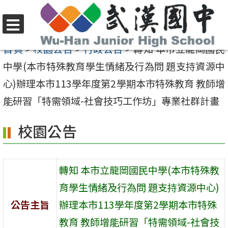
跳
至
選
主
首頁
>
校園公告
>
行政公告
>
轉知 本市立龍岡國民
單
要
中學(本市特殊教育學生情緒及行為問 題支持資源中
內
心)辦理本市113學年度第2學期本市特殊教育 教師增
容
能研習「特需領域-社會技巧工作坊」專業社群計畫
區
校園公告
轉知 本市立龍岡國民中學(本市特殊教
育學生情緒及行為問 題支持資源中心)
公告主旨
辦理本市113學年度第2學期本市特殊
教育 教師增能研習「特需領域-社會技