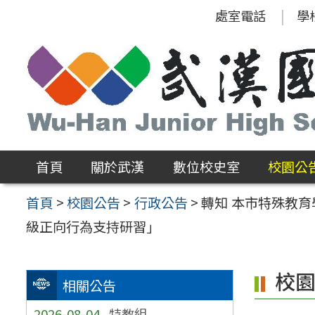
跳
處室電話
學
至
主
要
內
容
區
首頁
關於武漢
數位校史室
校園公
首頁
>
校園公告
>
行政公告
>
轉知 本市特殊教育
級正向行為支持研習」
校
相關公告
2026-08-04
特教組