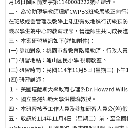
月16日岡國情支字第1140008222號函辦理。
二、 為協助現場教師理解CWPBS班級層級正向
在班級經營管理及教學上能更有效地進行初級預防
踐以學生為中心的教育理念，營造師生共同成長進
三、 本案研習資訊如下(詳如附件)：
(一) 參加對象：桃園市各教育階段教師、行政人
(二) 研習地點：龜山國民小學 視聽教室。
(三) 研習時間：民國114年11月5日 (星期三) 下
(四) 研習講師：
１、 美國堪薩斯大學教育心理系Dr. Howard Wil
２、 國立臺灣師範大學洪儷瑜教授。
四、 本研習核予工作人員及參加研習人員公(差)
五、 敬請於114年11月4日（星期二）前，至全國特殊教育資
w/study.php）-研習報名-縣市特教研習 -桃園市