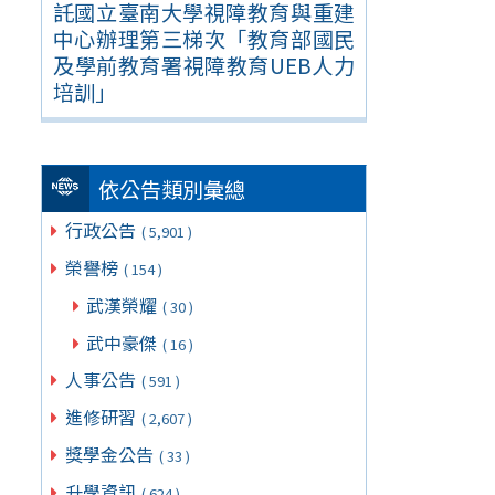
託國立臺南大學視障教育與重建
中心辦理第三梯次「教育部國民
及學前教育署視障教育UEB人力
培訓」
依公告類別彙總
行政公告
( 5,901 )
榮譽榜
( 154 )
武漢榮耀
( 30 )
武中豪傑
( 16 )
人事公告
( 591 )
進修研習
( 2,607 )
獎學金公告
( 33 )
升學資訊
( 624 )