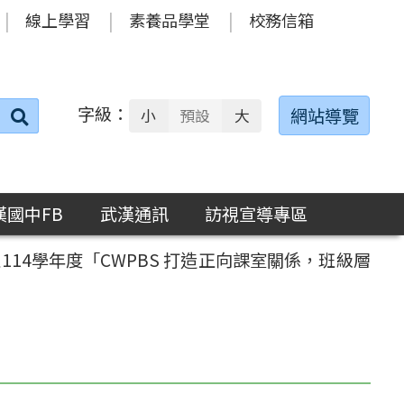
線上學習
素養品學堂
校務信箱
字級：
送出
網站導覽
小
預設
大
搜
尋：
漢國中FB
武漢通訊
訪視宣導專區
14學年度「CWPBS 打造正向課室關係，班級層