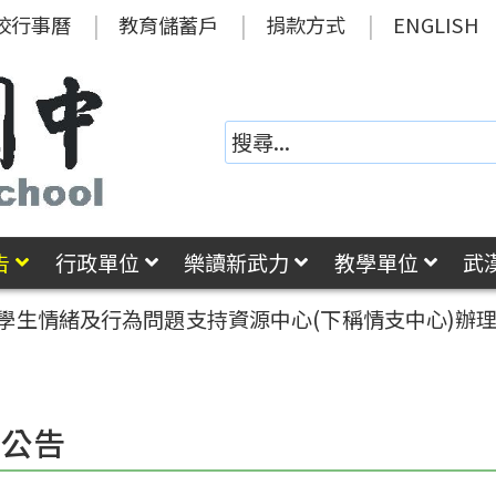
校行事曆
教育儲蓄戶
捐款方式
ENGLISH
告
行政單位
樂讀新武力
教學單位
武
學生情緒及行為問題支持資源中心(下稱情支中心)辦理1
園公告