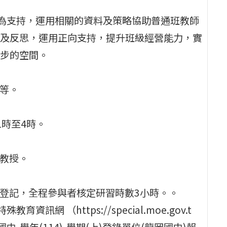
行為支持，運用相關的資料及策略協助普通班教師
及反思，運用正向支持，提升班級經營能力，實
步的空間。
員等。
午1時至4時。
ls教授。
假登記，全程參與者核定研習時數3小時。。
訊網 （https://special.moe.gov.t
-國中-學年(114)-學期(上)登錄單位(龍岡國中)報