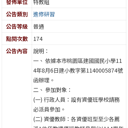
發佈單位
特教組
公告類別
進修研習
公告等級
普通
點閱次數
174
公告內容
說明：
一、 依據本市桃園區建國國民小學11
4年8月6日建小教字第1140005874號
函辦理。
二、 參加對象：
(一) 行政人員：設有資優班學校請務
必派員參加。
(二) 資優教師：各資優班型至少各薦