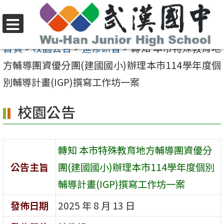
跳
至
選
主
首頁
>
校園公告
>
進修研習
>
轉知 本市特殊教育地
單
要
方輔導團資優分團(建國國小)辦理本市114學年度個
內
別輔導計畫(IGP)撰寫工作坊一案
容
校園公告
區
轉知 本市特殊教育地方輔導團資優分
公告主旨
團(建國國小)辦理本市114學年度個別
輔導計畫(IGP)撰寫工作坊一案
發佈日期
2025 年 8 月 13 日