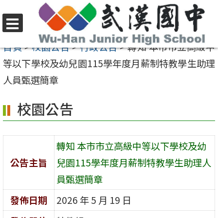
跳
至
選
主
首頁
>
校園公告
>
行政公告
>
轉知 本市市立高級中
單
要
等以下學校及幼兒園115學年度月薪制特教學生助理
內
人員甄選簡章
容
校園公告
區
轉知 本市市立高級中等以下學校及幼
公告主旨
兒園115學年度月薪制特教學生助理人
員甄選簡章
發佈日期
2026 年 5 月 19 日