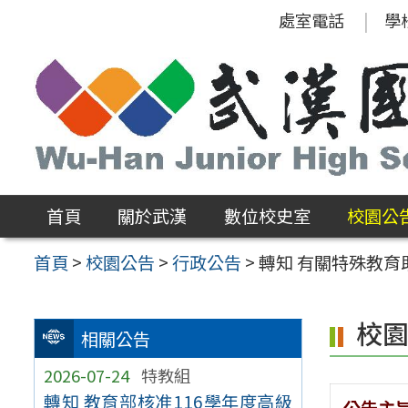
跳
處室電話
學
至
主
要
內
容
區
首頁
關於武漢
數位校史室
校園公
首頁
>
校園公告
>
行政公告
>
轉知 有關特殊教育
校
相關公告
2026-07-24
特教組
轉知 教育部核准116學年度高級
公告主