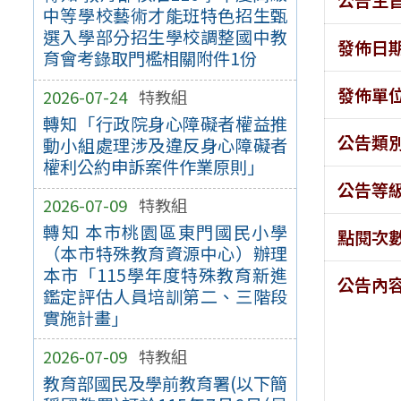
中等學校藝術才能班特色招生甄
選入學部分招生學校調整國中教
發佈日
育會考錄取門檻相關附件1份
發佈單
2026-07-24
特教組
轉知「行政院身心障礙者權益推
公告類
動小組處理涉及違反身心障礙者
權利公約申訴案件作業原則」
公告等
2026-07-09
特教組
轉知 本市桃園區東門國民小學
點閱次
（本市特殊教育資源中心）辦理
本市「115學年度特殊教育新進
公告內
鑑定評估人員培訓第二、三階段
實施計畫」
2026-07-09
特教組
教育部國民及學前教育署(以下簡