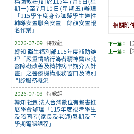
稱國教署)訂於115年7月6日(星
期一)至7月10日(星期五)辦理
「115學年度身心障礙學生適性
輔導安置聯合安置─餘額安置報
相關附
名作業」
2026-07-09
特教組
【2
【2
轉知 衛生福利部115年度補助辦
理「嚴重情緒行為者精神醫療就
醫障礙改善及精神病早期介入計
畫」之醫療機構服務窗口及特別
門診服務概況
2026-07-03
特教組
轉知 社團法人台灣數位有聲書推
展學會辦理「115年度視障學生
及陪同者(家長及老師)暑期及下
學期電腦課程」