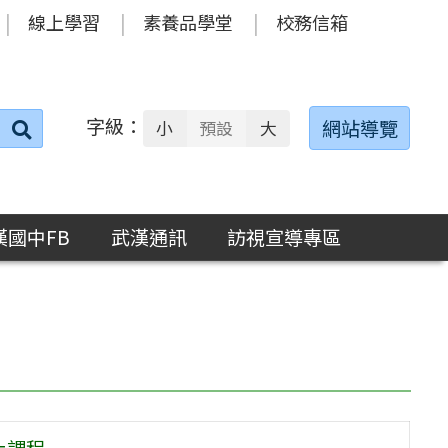
線上學習
素養品學堂
校務信箱
字級：
送出
網站導覽
小
預設
大
搜
尋：
漢國中FB
武漢通訊
訪視宣導專區
上課程