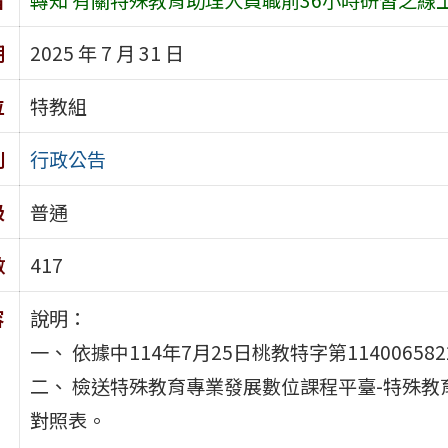
期
2025 年 7 月 31 日
位
特教組
別
行政公告
級
普通
數
417
容
說明：
一、 依據中114年7月25日桃教特字第11400658
二、 檢送特殊教育專業發展數位課程平臺-特殊
對照表。