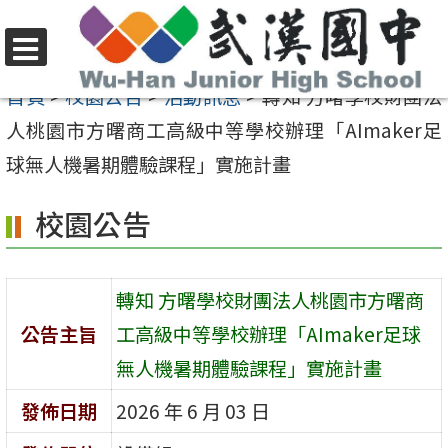
跳
至
選
主
首頁
>
校園公告
>
活動訊息
>
轉知 方曙學校財團法
單
要
人桃園市方曙商工高級中等學校辦理「AImaker足
內
球無人機暑期體驗課程」實施計畫
容
校園公告
區
轉知 方曙學校財團法人桃園市方曙商
公告主旨
工高級中等學校辦理「AImaker足球
無人機暑期體驗課程」實施計畫
發佈日期
2026 年 6 月 03 日