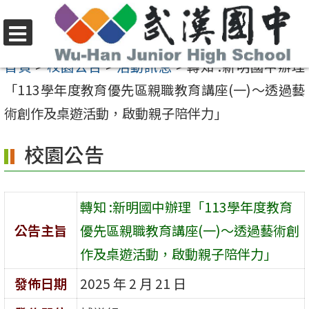
跳
至
選
主
首頁
>
校園公告
>
活動訊息
>
轉知 :新明國中辦理
單
要
「113學年度教育優先區親職教育講座(一)～透過藝
內
術創作及桌遊活動，啟動親子陪伴力」
容
校園公告
區
轉知 :新明國中辦理「113學年度教育
公告主旨
優先區親職教育講座(一)～透過藝術創
作及桌遊活動，啟動親子陪伴力」
發佈日期
2025 年 2 月 21 日