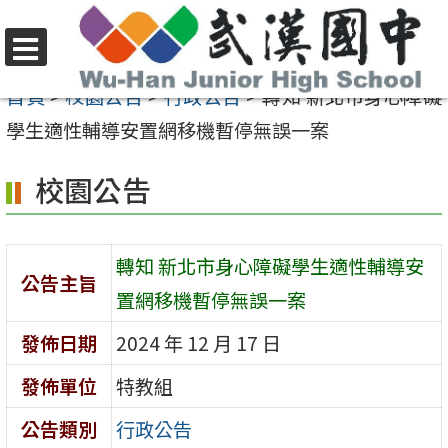
跳
至
選
主
首頁
>
校園公告
>
行政公告
>
轉知 新北市身心障礙
單
要
學生適性輔導安置網移機暫停無誤一案
內
校園公告
容
區
轉知 新北市身心障礙學生適性輔導安
公告主旨
置網移機暫停無誤一案
發佈日期
2024 年 12 月 17 日
發佈單位
特教組
公告類別
行政公告