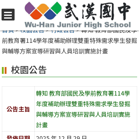
跳
至
選
主
首頁
>
校園公告
>
行政公告
>
轉知 教育部國民及學
單
要
前教育署114學年度補助辦理雙重特殊需求學生發掘
內
與輔導方案宣導研習與人員培訓實施計畫
容
校園公告
區
轉知 教育部國民及學前教育署114學
年度補助辦理雙重特殊需求學生發掘
公告主旨
與輔導方案宣導研習與人員培訓實施
計畫
發佈日期
2025 年 12 月 29 日