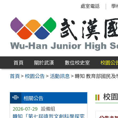
跳
處室電話
學
至
主
要
內
容
區
首頁
關於武漢
數位校史室
校園公
首頁
>
校園公告
>
活動訊息
>
轉知 教育部國民及
校
相關公告
2026-07-29
設備組
轉知「第七屆遠哲文創科學探究
公告主