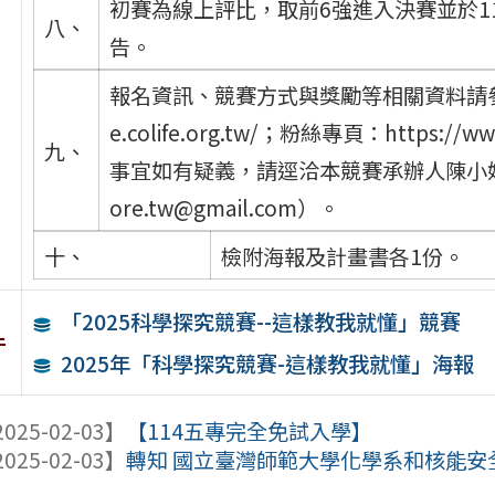
初賽為線上評比，取前6強進入決賽並於1
八、
告。
報名資訊、競賽方式與獎勵等相關資料請參閱附件
e.colife.org.tw/；粉絲專頁：https://ww
九、
事宜如有疑義，請逕洽本競賽承辦人陳小姐，（電
ore.tw@gmail.com）。
十、
檢附海報及計畫書各1份。
「2025科學探究競賽--這樣教我就懂」競賽
件
2025年「科學探究競賽-這樣教我就懂」海報
025-02-03】
【114五專完全免試入學】
025-02-03】
轉知 國立臺灣師範大學化學系和核能安全委