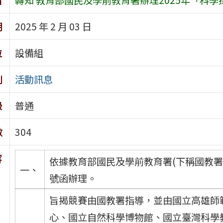
期
2025 年 2 月 03 日
位
設備組
別
活動訊息
級
普通
數
304
容
依據教育部國民及學前教育署(下稱國教署)11
一、
號函辦理。
旨揭競賽由國教署指導，並由國立高雄師
心、國立自然科學博物館、國立臺灣科學