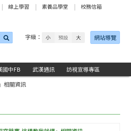
線上學習
素養品學堂
校務信箱
字級：
送出
網站導覽
小
預設
大
搜
尋：
漢國中FB
武漢通訊
訪視宣導專區
懂」相關資訊
學探究競賽-這樣教我就懂」相關資訊