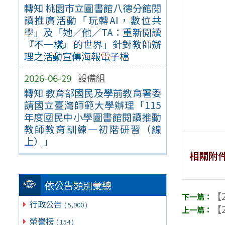
轉知 桃園市立圖書館八德分館閱
讀推廣活動「玩轉AI，數位共
學」及「她／他／TA：重新閱讀
『不一樣』的世界」針對教師辦
理之活動宣傳海報電子檔
2026-06-29
設備組
轉知 教育部國民及學前教育署委
請國立臺灣師範大學辦理「115
年度國民中小學圖書館閱讀推動
教師教育訓練—初階研習（線
上）」
相關附
依公告類別彙總
【2
行政公告
( 5,900 )
【2
榮譽榜
( 154 )