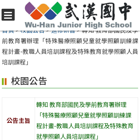
跳
至
選
主
首頁
>
校園公告
>
進修研習
>
轉知 教育部國民及學
單
要
前教育署辦理「特殊醫療照顧兒童就學照顧訓練課
內
程計畫-教職人員培訓課程及特殊教育就學照顧人員
容
培訓課程」
區
校園公告
轉知 教育部國民及學前教育署辦理
「特殊醫療照顧兒童就學照顧訓練課
公告主旨
程計畫-教職人員培訓課程及特殊教育
就學照顧人員培訓課程」