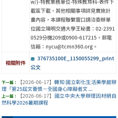
w/)-特教業務單位-特殊教育科-表件下
載區下載，其他相關事項詳見實施計
畫內容，本課程聯繫窗口請洽委辦單
位國立陽明交通大學王秘書：02-2391
0529分機209或0900-617215，郵電
信箱：nycu@tcmn360.org。
376735100E_1150055299_print
相關附件
公文
【2026-06-17】
轉知 國立彰化生活美學館辦
理「第25屆文薈獎－全國身心障礙者文 ...
【2026-06-17】
國立中央大學辦理因材網自
然科學2026暑期課程