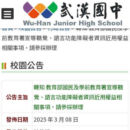
跳
至
選
主
首頁
>
校園公告
>
行政公告
>
轉知 教育部國民及學
單
要
前教育署宣導聽覺、語言功能障礙者資訊近用權益
內
相關事項，請參採辦理
容
校園公告
區
轉知 教育部國民及學前教育署宣導聽
公告主旨
覺、語言功能障礙者資訊近用權益相
關事項，請參採辦理
發佈日期
2025 年 3 月 08 日