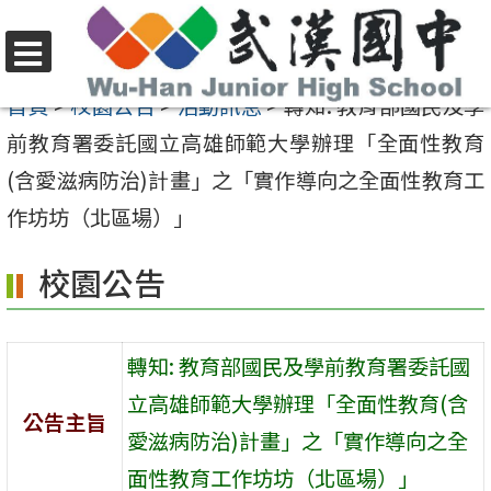
跳
至
選
主
首頁
>
校園公告
>
活動訊息
>
轉知: 教育部國民及學
單
要
前教育署委託國立高雄師範大學辦理「全面性教育
內
(含愛滋病防治)計畫」之「實作導向之全面性教育工
容
作坊坊（北區場）」
區
校園公告
轉知: 教育部國民及學前教育署委託國
立高雄師範大學辦理「全面性教育(含
公告主旨
愛滋病防治)計畫」之「實作導向之全
面性教育工作坊坊（北區場）」