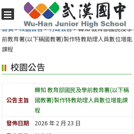
跳
至
選
主
首頁
>
校園公告
>
行政公告
>
轉知 教育部國民及學
單
要
前教育署(以下稱國教署)製作特教助理人員數位增能
內
課程
容
校園公告
區
轉知 教育部國民及學前教育署(以下稱
公告主旨
國教署)製作特教助理人員數位增能課
程
發佈日期
2026 年 2 月 23 日