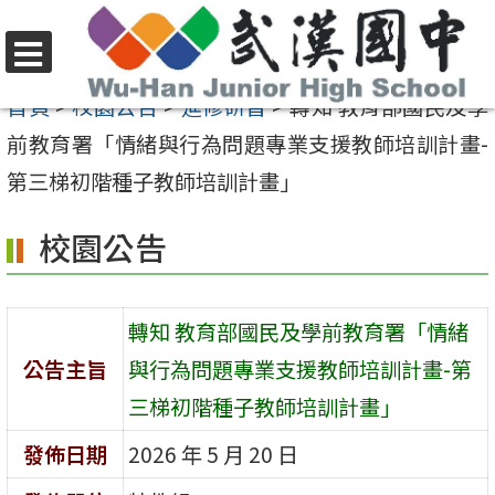
跳
至
選
主
首頁
>
校園公告
>
進修研習
>
轉知 教育部國民及學
單
要
前教育署「情緒與行為問題專業支援教師培訓計畫-
內
第三梯初階種子教師培訓計畫」
容
校園公告
區
轉知 教育部國民及學前教育署「情緒
公告主旨
與行為問題專業支援教師培訓計畫-第
三梯初階種子教師培訓計畫」
發佈日期
2026 年 5 月 20 日