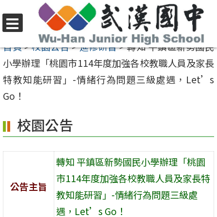
跳
至
選
主
首頁
>
校園公告
>
進修研習
>
轉知 平鎮區新勢國民
單
要
小學辦理「桃園市114年度加強各校教職人員及家長
內
特教知能研習」-情緒行為問題三級處遇，Let’s
容
Go！
區
校園公告
轉知 平鎮區新勢國民小學辦理「桃園
市114年度加強各校教職人員及家長特
公告主旨
教知能研習」-情緒行為問題三級處
遇，Let’s Go！