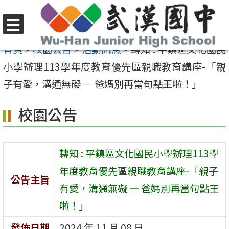
跳
至
選
主
首頁
>
校園公告
>
活動訊息
>
轉知 : 平鎮區文化國民
單
要
小學辦理113學年度教育優先區親職教育講座-「親
內
子有愛，溝通無礙 — 爸媽別再當句點王啦！」
容
校園公告
區
轉知 : 平鎮區文化國民小學辦理113學
年度教育優先區親職教育講座-「親子
公告主旨
有愛，溝通無礙 — 爸媽別再當句點王
啦！」
發佈日期
2024 年 11 月 08 日