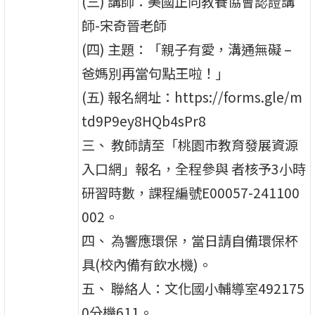
(三) 講師：美國正向教養協會認證講
師-宋奇晉老師
(四) 主題：「親子有愛，溝通無礙 –
爸媽別再當句點王啦！」
(五) 報名網址：https://forms.gle/m
td9P9ey8HQb4sPr8
三、 教師請至「桃園市教育發展資源
入口網」報名，全程參與 者核予3小時
研習時數，課程編號E00057-241100
002。
四、 為響應環保，當日請自備環保杯
具(校內備有飲水機)。
五、 聯絡人：文化國小輔導室492175
0分機611。