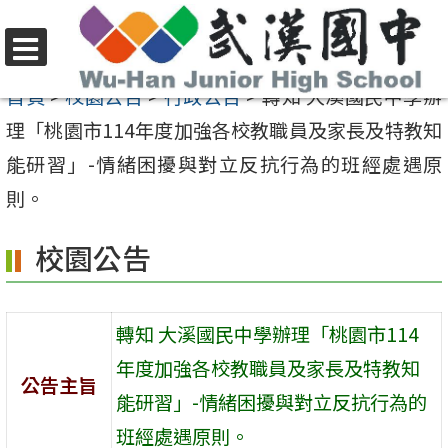
跳
至
選
主
首頁
>
校園公告
>
行政公告
>
轉知 大溪國民中學辦
單
要
理「桃園市114年度加強各校教職員及家長及特教知
內
能研習」-情緒困擾與對立反抗行為的班經處遇原
容
則。
區
校園公告
轉知 大溪國民中學辦理「桃園市114
年度加強各校教職員及家長及特教知
公告主旨
能研習」-情緒困擾與對立反抗行為的
班經處遇原則。