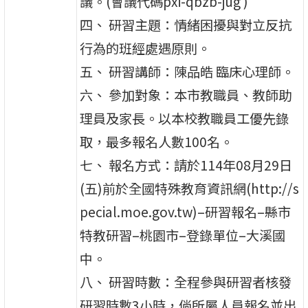
議。(會議代碼pxi-qbzb-jug )
四、 研習主題：情緒困擾與對立反抗
行為的班經處遇原則。
五、 研習講師：陳品皓 臨床心理師。
六、 參加對象：本市教職員、教師助
理員及家長。以本校教職員工優先錄
取，最多報名人數100名。
七、 報名方式：請於114年08月29日
(五)前於全國特殊教育資訊網(http://s
pecial.moe.gov.tw)–研習報名–縣市
特教研習–桃園市–登錄單位–大溪國
中。
八、 研習時數：全程參與研習者核發
研習時數3小時，倘所屬人員報名並出