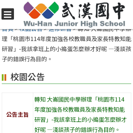
跳
至
選
主
首頁
>
校園公告
>
進修研習
>
轉知 大崙國民中學辦
單
要
理「桃園市114年度加強各校教職員及家長特教知能
內
研習」-我該拿班上的小搗蛋怎麼辦才好呢 —淺談孩
容
子的錯誤行為目的。
區
校園公告
轉知 大崙國民中學辦理「桃園市114
年度加強各校教職員及家長特教知能
公告主旨
研習」-我該拿班上的小搗蛋怎麼辦才
好呢 —淺談孩子的錯誤行為目的。