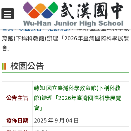
跳
至
選
主
首頁
>
校園公告
>
活動訊息
>
轉知 國立臺灣科學教
單
要
育館(下稱科教館)辦理「2026年臺灣國際科學展覽
內
會」
容
校園公告
區
轉知 國立臺灣科學教育館(下稱科教
公告主旨
館)辦理「2026年臺灣國際科學展覽
會」
發佈日期
2025 年 9 月 04 日