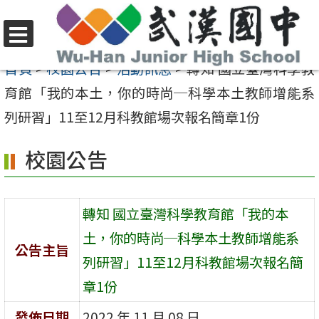
跳
至
選
主
首頁
>
校園公告
>
活動訊息
>
轉知 國立臺灣科學教
單
要
育館「我的本土，你的時尚─科學本土教師增能系
內
列研習」11至12月科教館場次報名簡章1份
容
校園公告
區
轉知 國立臺灣科學教育館「我的本
土，你的時尚─科學本土教師增能系
公告主旨
列研習」11至12月科教館場次報名簡
章1份
發佈日期
2022 年 11 月 08 日