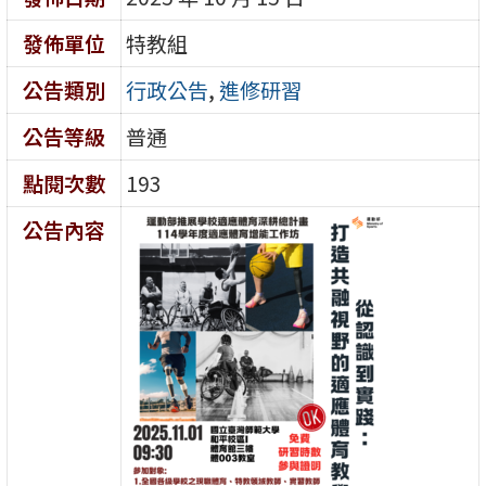
發佈單位
特教組
公告類別
行政公告
,
進修研習
公告等級
普通
點閱次數
193
公告內容