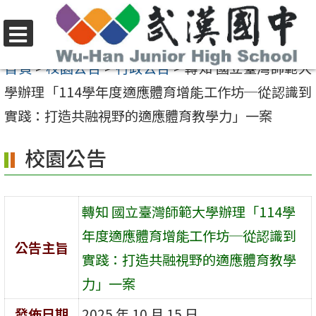
跳
至
選
主
首頁
>
校園公告
>
行政公告
>
轉知 國立臺灣師範大
單
要
學辦理「114學年度適應體育增能工作坊─從認識到
內
實踐：打造共融視野的適應體育教學力」一案
容
校園公告
區
轉知 國立臺灣師範大學辦理「114學
年度適應體育增能工作坊─從認識到
公告主旨
實踐：打造共融視野的適應體育教學
力」一案
發佈日期
2025 年 10 月 15 日