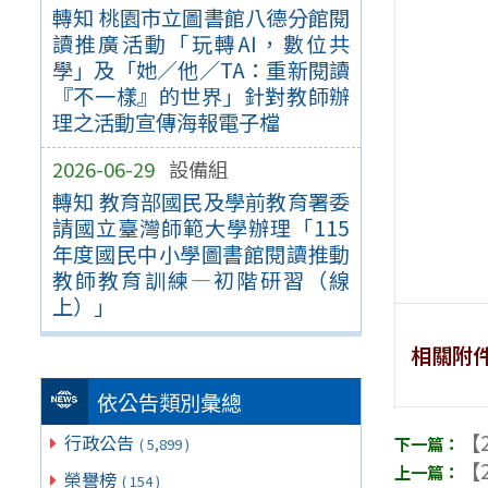
轉知 桃園市立圖書館八德分館閱
讀推廣活動「玩轉AI，數位共
學」及「她／他／TA：重新閱讀
『不一樣』的世界」針對教師辦
理之活動宣傳海報電子檔
2026-06-29
設備組
轉知 教育部國民及學前教育署委
請國立臺灣師範大學辦理「115
年度國民中小學圖書館閱讀推動
教師教育訓練—初階研習（線
上）」
相關附
依公告類別彙總
【2
行政公告
( 5,899 )
【2
榮譽榜
( 154 )