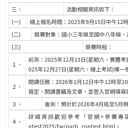
三、
活動相關資訊如下：
(一)
線上報名時間：2025年9月15日中午12時
(二)
競賽對象：國小三年級至國中八年級、
(三)
競賽時程：
前測：2025年12月13日(星期六，實體考
１、
025年12月27日(星期六，線上考試)擇一
閱讀任務：2026年1月12日中午12時至
２、
規定，閱讀書籍及文章，並登入官網填寫
３、
後測：預計於2026年4月底至5月
詳 細 資 訊 歡 迎 參 考 「 官 網 > 參 賽 專 區 」
４、
ntest2025/tw/parti_contest.html。