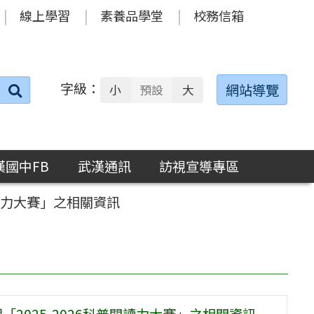
線上學習
素養品學堂
校務信箱
字級：
送出
網站導覽
小
預設
大
搜
尋：
漢國中FB
武漢通訊
訪視宣導專區
閱讀力大賽」之相關資訊
2025-2026科普閱讀力大賽」之相關資訊