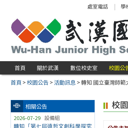
跳
處室電話
學
至
主
要
內
容
區
首頁
關於武漢
數位校史室
校園公
首頁
>
校園公告
>
活動訊息
>
轉知 國立臺灣師範
校
相關公告
2026-07-29
設備組
轉知「第七屆遠哲文創科學探究
公告主