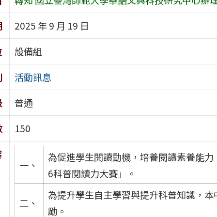
期
2025 年 9 月 19 日
位
設備組
別
活動訊息
級
普通
數
150
容
為促進學生閱讀動機，培養閱讀素養能力，本
一、
6科普閱讀力大賽」。
為提升學生自主學習與提升科普知識，本
二、
勵。