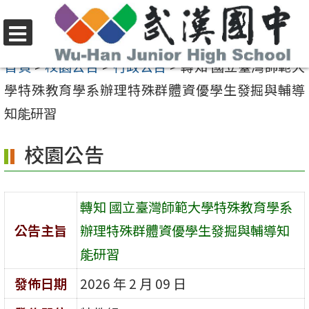
跳
至
選
主
首頁
>
校園公告
>
行政公告
>
轉知 國立臺灣師範大
單
要
學特殊教育學系辦理特殊群體資優學生發掘與輔導
內
知能研習
容
校園公告
區
轉知 國立臺灣師範大學特殊教育學系
公告主旨
辦理特殊群體資優學生發掘與輔導知
能研習
發佈日期
2026 年 2 月 09 日